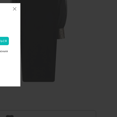
чения