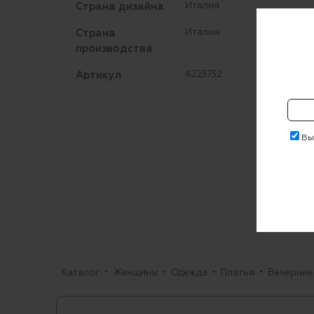
Страна дизайна
Италия
Страна
Италия
производства
Артикул
4223732
Выр
Каталог
Женщины
Одежда
Платья
Вечерние