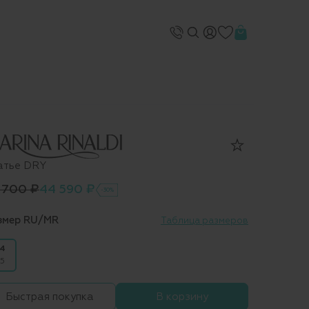
атье DRY
 700 ₽
44 590 ₽
-30%
змер RU/MR
Таблица размеров
4
5
Быстрая покупка
В корзину