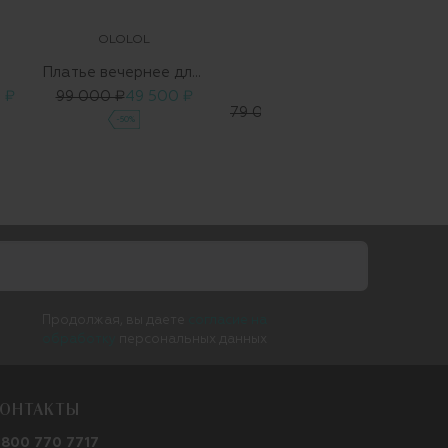
OLOLOL
OLOLOL
Платье вечернее длинное
Платье
 ₽
99 000 ₽
49 500 ₽
НОВИНКА
181 9
79 000 ₽
55 300 ₽
-50%
-30%
Продолжая, вы даете
согласие на
обработку
персональных данных
ОНТАКТЫ
 800 770 7717