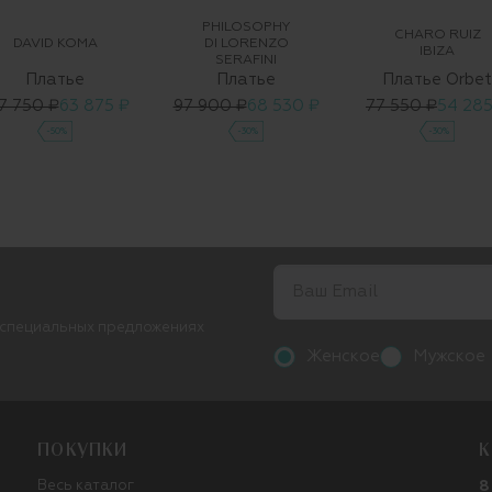
PHILOSOPHY
CHARO RUIZ
DAVID KOMA
DI LORENZO
IBIZA
SERAFINI
Платье
Платье
Платье Orbet
7 750 ₽
63 875 ₽
97 900 ₽
68 530 ₽
77 550 ₽
54 285
-50%
-30%
-30%
 специальных предложениях
Женское
Мужское
ПОКУПКИ
К
Весь каталог
8