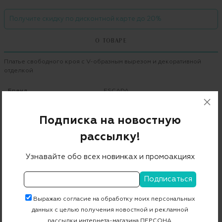
Получите скидку по дисконтной карте до 20%
О ТОВАРЕ
Платье свободного кроя с V-образным вырезом и декоративной
отделкой
Бренд
ESCADA
Цвет
a001
Подписка на новостную
Состав
68% вискоза 27% полиамид 5% эластан
рассылку!
Страна дизайна
Германия
Узнавайте обо всех новинках и промоакциях
Страна производства
Китай
Артикул
5023641
Выражаю согласие на обработку моих персональных
данных с целью получения новостной и рекламной
Бесплатная примерка в пункте выдачи
рассылки интернета-магазина ПЕРСОНА.