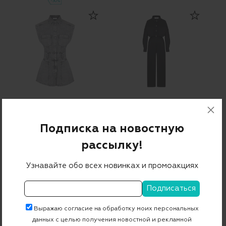
-30%
IRO
IRO
Комбинезон
Комбинезон
Подписка на новостную
53 330 ₽
15 999 ₽
66 290 ₽
19 887 ₽
рассылку!
-70%
-70%
Узнавайте обо всех новинках и промоакциях
ДРУГИЕ ПРЕДЛОЖЕНИЯ
Бренды
Выражаю согласие на обработку моих персональных
данных с целью получения новостной и рекламной
ICON DENIM
PHILOSOPHY DI LORENZO SERAFINI
IRO