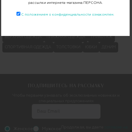
рассылки интернета-магазина ПЕРСОНА.
С положением о конфиденциальности ознакомлен.
Категории
ШОРТЫ
ФУТБОЛКИ И ПОЛО
КОМБИНЕЗОНЫ
ВЕРХНЯЯ ОДЕЖДА
ПЛЯЖНАЯ ОДЕЖДА
ТРИКОТАЖ
СПОРТИВНАЯ ОДЕЖДА
ТОЛСТОВКИ
ЮБКИ
ДЕНИМ
ПОДПИШИТЕСЬ НА РАССЫЛКУ
Чтобы первыми узнавать об эксклюзивных новинках и
специальных предложениях
Продолжая, вы даете
согласие на
Женское
Мужское