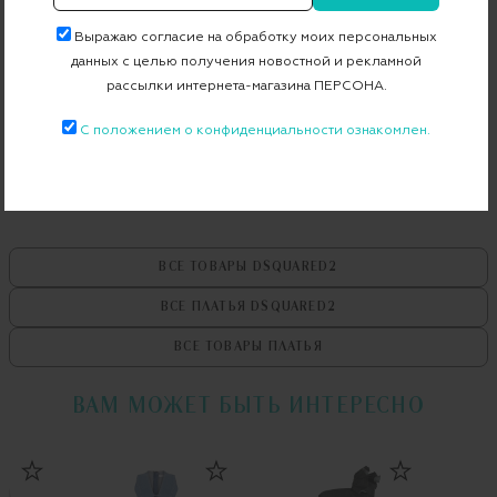
Артикул
S72CV0127 S30341
Выражаю согласие на обработку моих персональных
данных с целью получения новостной и рекламной
рассылки интернета-магазина ПЕРСОНА.
Бесплатная примерка в пункте выдачи
С положением о конфиденциальности ознакомлен.
Примерка при доставке торговым представителем
ВСЕ ТОВАРЫ
DSQUARED2
ВСЕ ПЛАТЬЯ
DSQUARED2
ВСЕ ТОВАРЫ
ПЛАТЬЯ
ВАМ МОЖЕТ БЫТЬ ИНТЕРЕСНО