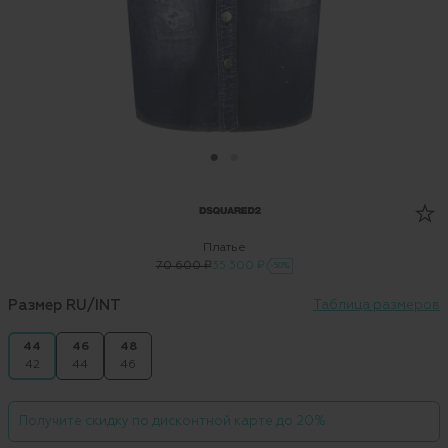
Платье
70 600 ₽
35 300 ₽
-50%
Размер RU/INT
Таблица размеров
44
46
48
42
44
46
Получите скидку по дисконтной карте до 20%