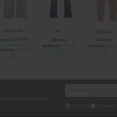
ICON DENIM
IRO
Джинсы POPPY
Джинсы
Джинсы
НОВИНКА
36 920 ₽
11 076 ₽
26 820 ₽
8 046
0 390 ₽
14 273 ₽
-70%
-70%
-30%
 специальных предложениях
Женское
Мужское