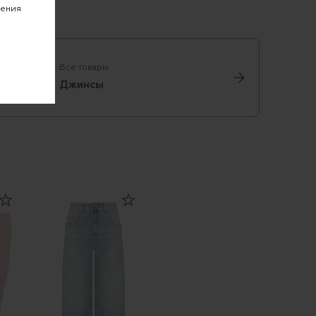
чения
Все товары
Джинсы