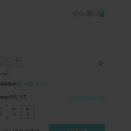
инсы
 880 ₽
16 440 ₽
-50%
змер RU/INT
Таблица размеров
2
46
48
0
44
46
Быстрая покупка
В корзину