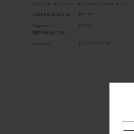
92% хлопок 6% эластомультиэстер 2% эластан
Страна дизайна
Италия
Страна
Италия
производства
Артикул
P2130PA019/3197