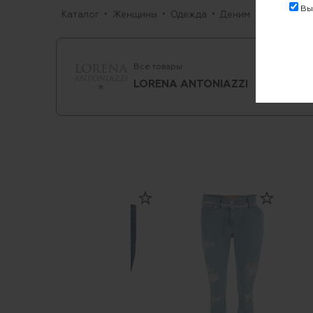
Выр
Каталог
Женщины
Одежда
Деним
Джинсы
Все товары
LORENA ANTONIAZZI