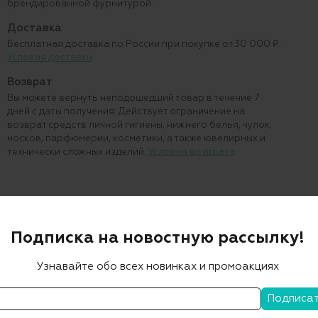
брендированной фурнитурой.
Доставка
Бесплатная доставка по России при покупке от 30 000 ₽.
Условия доставки
Возврат
Вы можете вернуть неподошедший товар в течение 7
дней с даты получения. Действует ограничение на
возврат средств личной гигиены, нижнего белья, чулок,
носков, парфюмерии, косметики, а также ювелирных и
технически сложных изделий.
Условия возврата
Подписка на новостную рассылку!
Узнавайте обо всех новинках и промоакциях