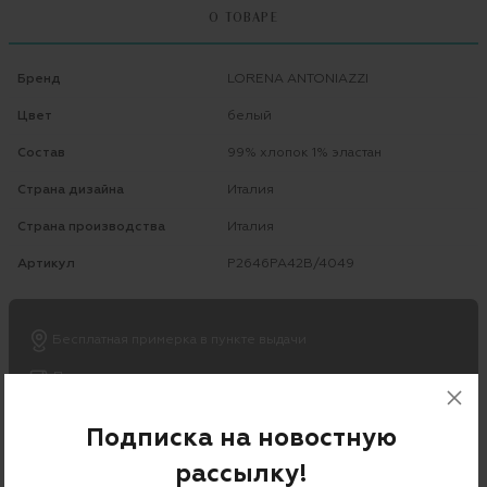
О ТОВАРЕ
Бренд
LORENA ANTONIAZZI
Цвет
белый
Состав
99% хлопок 1% эластан
Страна дизайна
Италия
Страна производства
Италия
Артикул
P2646PA42B/4049
Бесплатная примерка в пункте выдачи
Примерка при доставке торговым представителем
Подписка на новостную
рассылку!