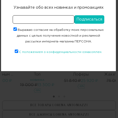
С ЧЕМ НОСИТЬ
Узнавайте обо всех новинках и промоакциях
Выражаю согласие на обработку моих персональных
данных с целью получения новостной и рекламной
рассылки интернета-магазина ПЕРСОНА.
С положением о конфиденциальности ознакомлен.
L
FREE AGE
Жакет с обтяжным ремнем
Топ
Лоферы
 000 ₽
НОВИНКА
51 840 ₽
25 920 ₽
76 00
19 000 ₽
13 300 ₽
-50%
-30%
ВСЕ ТОВАРЫ
LORENA ANTONIAZZI
ВСЕ ДЖИНСЫ
LORENA ANTONIAZZI