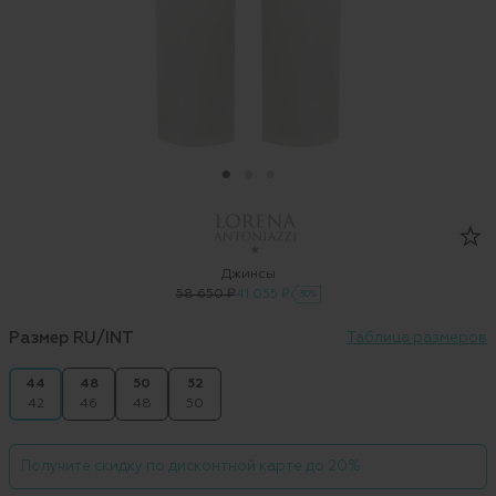
Джинсы
58 650 ₽
41 055 ₽
-30%
Размер RU/INT
Таблица размеров
44
48
50
52
42
46
48
50
Получите скидку по дисконтной карте до 20%