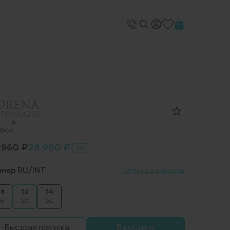
юки
 960 ₽
28 980 ₽
-50%
змер RU/INT
Таблица размеров
8
52
54
6
50
52
Быстрая покупка
В корзину