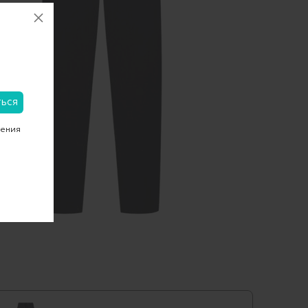
чения