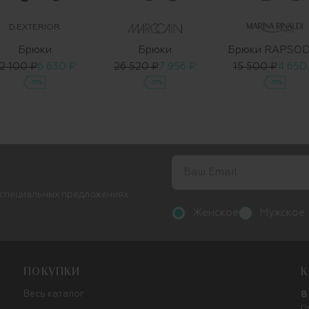
D.EXTERIOR
Брюки
Брюки
Брюки RAPSOD
2 100 ₽
6 630 ₽
26 520 ₽
7 956 ₽
15 500 ₽
4 650
-70%
-70%
-70%
 специальных предложениях
Женское
Мужское
ПОКУПКИ
К
Весь каталог
8
Г