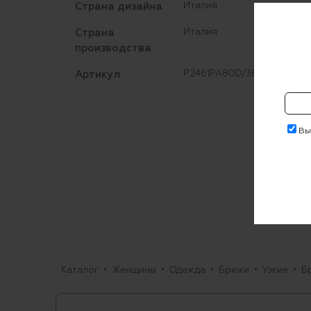
Страна дизайна
Италия
Страна
Италия
производства
Артикул
P2461PA80D/3612
Выр
Каталог
Женщины
Одежда
Брюки
Узкие
Б