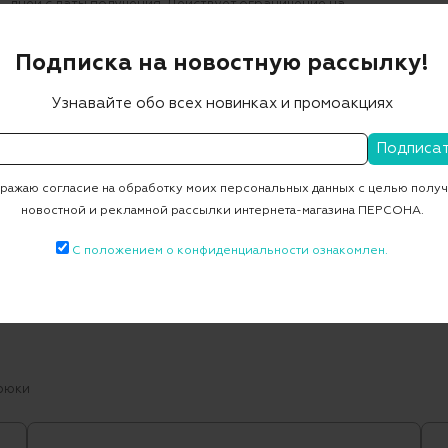
дней с даты получения. Действует ограничение на
возврат средств личной гигиены, нижнего белья, чулок,
носков, парфюмерии, косметики, а также ювелирных и
Подписка на новостную рассылку!
технически сложных изделий.
Условия возврата
Узнавайте обо всех новинках и промоакциях
ажаю согласие на обработку моих персональных данных с целью полу
новостной и рекламной рассылки интернета-магазина ПЕРСОНА.
С положением о конфиденциальности ознакомлен.
рюки