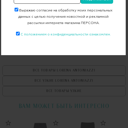
Артикул
LP3321PA17/2538
Выражаю согласие на обработку моих персональных
данных с целью получения новостной и рекламной
рассылки интернета-магазина ПЕРСОНА.
Бесплатная примерка в пункте выдачи
С положением о конфиденциальности ознакомлен.
Примерка при доставке торговым представителем
ВСЕ ТОВАРЫ
LORENA ANTONIAZZI
ВСЕ УЗКИЕ
LORENA ANTONIAZZI
ВСЕ ТОВАРЫ
УЗКИЕ
ВАМ МОЖЕТ БЫТЬ ИНТЕРЕСНО