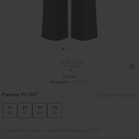
Брюки
81 030 ₽
56 721 ₽
-30%
Размер RU/INT
Таблица размеров
42
44
46
48
40
42
44
46
Получите скидку по дисконтной карте до 20%