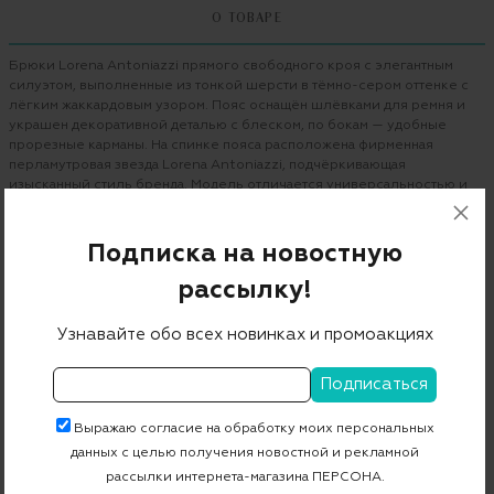
О ТОВАРЕ
Брюки Lorena Antoniazzi прямого свободного кроя с элегантным
силуэтом, выполненные из тонкой шерсти в тёмно-сером оттенке с
лёгким жаккардовым узором. Пояс оснащён шлёвками для ремня и
украшен декоративной деталью с блеском, по бокам — удобные
прорезные карманы. На спинке пояса расположена фирменная
перламутровая звезда Lorena Antoniazzi, подчёркивающая
изысканный стиль бренда. Модель отличается универсальностью и
прекрасно подойдёт как для офисного гардероба, так и для
повседневных образов.
Подписка на новостную
Бренд
LORENA ANTONIAZZI
рассылку!
Цвет
черный
Узнавайте обо всех новинках и промоакциях
Страна дизайна
Италия
Артикул
A2552PA01C/4948
Выражаю согласие на обработку моих персональных
данных с целью получения новостной и рекламной
Бесплатная примерка в пункте выдачи
рассылки интернета-магазина ПЕРСОНА.