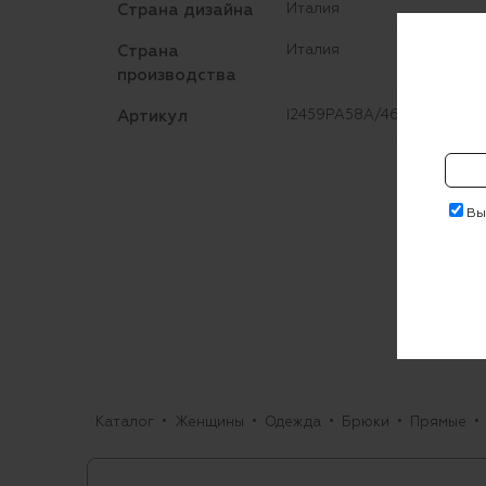
Страна дизайна
Италия
Страна
Италия
производства
Артикул
I2459PA58A/4682
Выр
Каталог
Женщины
Одежда
Брюки
Прямые