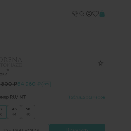
юки
 800 ₽
64 960 ₽
-30%
змер RU/INT
Таблица размеров
2
46
50
0
44
48
Быстрая покупка
В корзину