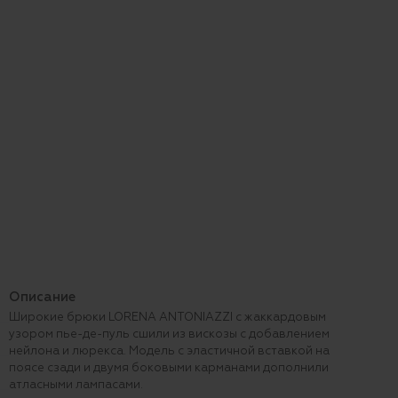
Описание
Широкие брюки LORENA ANTONIAZZI с жаккардовым
узором пье-де-пуль сшили из вискозы с добавлением
нейлона и люрекса. Модель с эластичной вставкой на
поясе сзади и двумя боковыми карманами дополнили
атласными лампасами.