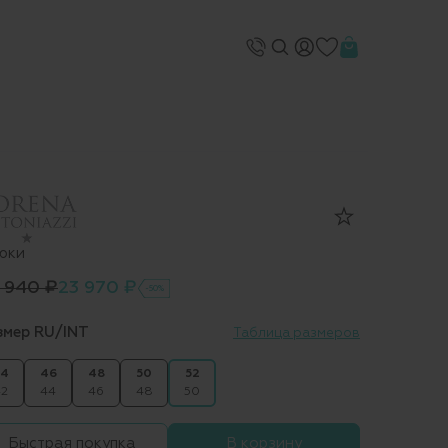
юки
 940 ₽
23 970 ₽
-50%
змер RU/INT
Таблица размеров
4
46
48
50
52
2
44
46
48
50
Быстрая покупка
В корзину