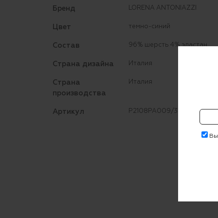
Бренд
LORENA ANTONIAZZI
Цвет
темно-синий
Состав
96% шерсть 4% эластан
Страна дизайна
Италия
Страна
Италия
производства
Артикул
P2108PA009/3180
Выр