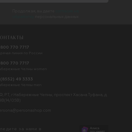
Продолжая, вы даете
согласие на
обработку
персональных данных
ОНТАКТЫ
 800 770 7717
орячая линия по России
 800 770 7717
абережные Челны women
 (8552) 49 3333
абережные Челны men
Ф, РТ, г.Набережные Челны, проспект Хасана Туфана, д.
9В(14/05В)
ersona@personashop.com
ледите за нами в