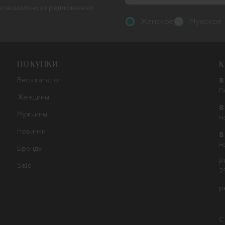
 специальных предложениях
Женское
Мужское
ПОКУПКИ
К
Весь каталог
8
Г
Женщины
8
Мужчины
Н
Новинки
8
Н
Бренды
Р
Sale
2
p
С