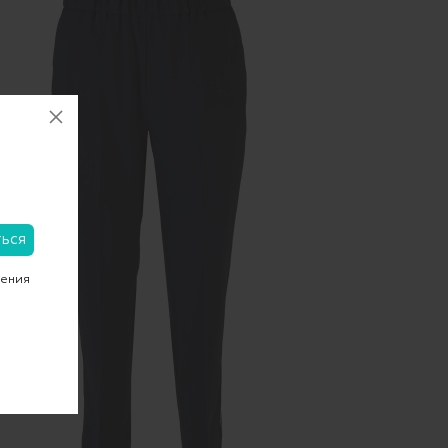
чения