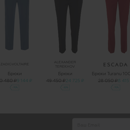
ALEXANDER
ZADIGVOLTAIRE
TEREKHOV
Брюки
Брюки
0 480 ₽
9 144 ₽
49 450 ₽
24 725 ₽
28 050 ₽
8 415
-70%
-50%
-70%