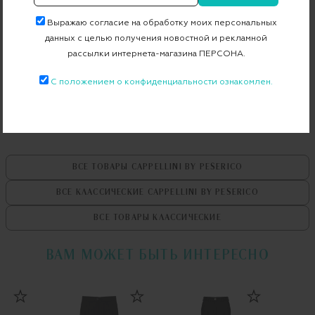
Артикул
M04705 01993
Выражаю согласие на обработку моих персональных
данных с целью получения новостной и рекламной
рассылки интернета-магазина ПЕРСОНА.
Бесплатная примерка в пункте выдачи
С положением о конфиденциальности ознакомлен.
Примерка при доставке торговым представителем
ВСЕ ТОВАРЫ
CAPPELLINI BY PESERICO
ВСЕ КЛАССИЧЕСКИЕ
CAPPELLINI BY PESERICO
ВСЕ ТОВАРЫ
КЛАССИЧЕСКИЕ
ВАМ МОЖЕТ БЫТЬ ИНТЕРЕСНО