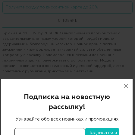
Получите скидку по дисконтной карте до 20%
О ТОВАРЕ
Брюки CAPPELLINI by PESERICO выполнены из плотной ткани с
выразительным клетчатым узором, который придаёт модели
сдержанный и благородный характер. Прямой крой с лёгким
заужением к низу формирует аккуратный силуэт и обеспечивает
комфортную посадку. Пояс дополнен шлёвками для ремня, а
лаконичная отделка подчёркивает строгость линий. Модель
органично впишется в повседневный и деловой гардероб, легко
сочетаясь с рубашками, трикотажем и пиджаками.
Бренд
CAPPELLINI BY PESERICO
Цвет
серый
Подписка на новостную
Состав
рассылку!
38% шерсть34%полиэстер 14%вискоз13%полиам 1%эласт
Узнавайте обо всех новинках и промоакциях
Страна дизайна
Италия
Страна производства
Италия