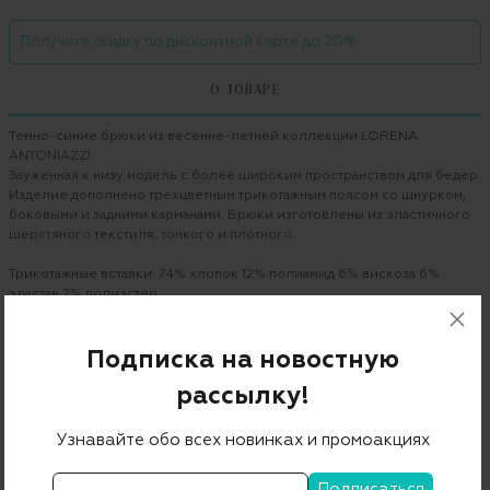
Получите скидку по дисконтной карте до 20%
О ТОВАРЕ
Темно-синие брюки из весенне-летней коллекции LORENA
ANTONIAZZI.
Зауженная к низу модель с более широким пространством для бедер.
Изделие дополнено трехцветным трикотажным поясом со шнурком,
боковыми и задними карманами. Брюки изготовлены из эластичного
шерстяного текстиля, тонкого и плотного.
Трикотажные вставки: 74% хлопок 12% полиамид 6% вискоза 6%
эластан 2% полиэстер.
Бренд
LORENA ANTONIAZZI
Подписка на новостную
Цвет
темно-синий
рассылку!
Состав
96% шерсть 4% эластан
Узнавайте обо всех новинках и промоакциях
Страна дизайна
Италия
Страна производства
Италия