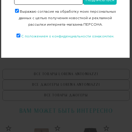
Артикул
P2108PA080/3180
Выражаю согласие на обработку моих персональных
данных с целью получения новостной и рекламной
рассылки интернета-магазина ПЕРСОНА.
Бесплатная примерка в пункте выдачи
С положением о конфиденциальности ознакомлен.
Примерка при доставке торговым представителем
ВСЕ ТОВАРЫ
LORENA ANTONIAZZI
ВСЕ ДЖОГЕРЫ
LORENA ANTONIAZZI
ВСЕ ТОВАРЫ
ДЖОГЕРЫ
ВАМ МОЖЕТ БЫТЬ ИНТЕРЕСНО