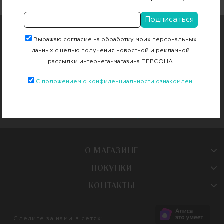
ПОДПИШИТЕСЬ НА РАССЫЛКУ
Выражаю согласие на обработку моих персональных
данных с целью получения новостной и рекламной
Чтобы первыми узнавать об эксклюзивных новинках и
специальных предложениях
рассылки интернета-магазина ПЕРСОНА.
С положением о конфиденциальности ознакомлен.
Продолжая, вы даете
согласие на
Женское
Мужское
обработку
персональных данных
О МАГАЗИНЕ
ПОКУПКИ
КОНТАКТЫ
Следите за нами в сетях: