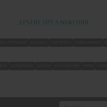
ДРУГИЕ ПРЕДЛОЖЕНИЯ
ENA ANTONIAZZI
DOUCAL.S
TORY BURCH
MARINA RINALDI
B
УФЛИ
ЭСПАДРИЛЬИ
САПОГИ
УГГИ И ДУТИКИ
МЮЛИ
СЛИП