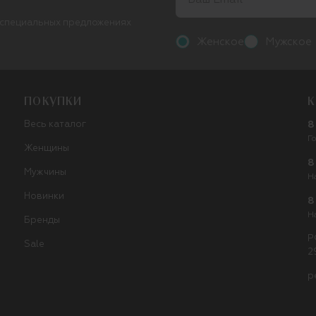
 специальных предложениях
Женское
Мужское
ПОКУПКИ
К
Весь каталог
8
Г
Женщины
8
Мужчины
Н
Новинки
8
Н
Бренды
Р
Sale
2
p