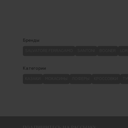
Бренды
SALVATORE FERRAGAMO
SANTONI
BOGNER
LOR
Категории
КАЗАКИ
МОКАСИНЫ
ЛОФЕРЫ
КРОССОВКИ
Т
ПОДПИШИТЕСЬ НА РАССЫЛКУ