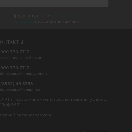
Продолжая, вы даете
согласие на
обработку
персональных данных
ОНТАКТЫ
 800 770 7717
орячая линия по России
 800 770 7717
абережные Челны women
 (8552) 49 3333
абережные Челны men
Ф, РТ, г.Набережные Челны, проспект Хасана Туфана, д.
9В(14/05В)
ersona@personashop.com