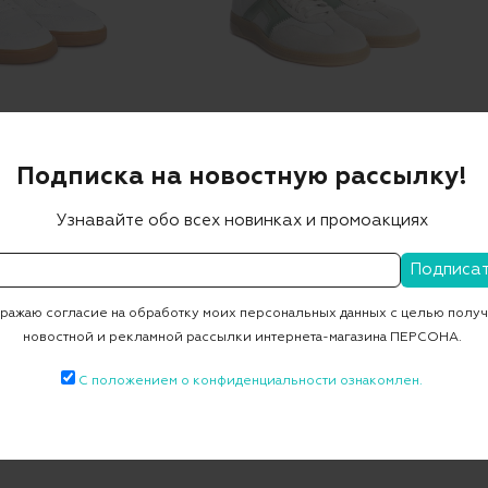
Подписка на новостную рассылку!
VERONA 1
Кеды DBS-OLYMPID3
ОВИНКА
НОВИНКА
Узнавайте обо всех новинках и промоакциях
0 ₽
31 731 ₽
89 850 ₽
62 895 ₽
-30%
-30%
ажаю согласие на обработку моих персональных данных с целью полу
новостной и рекламной рассылки интернета-магазина ПЕРСОНА.
С положением о конфиденциальности ознакомлен.