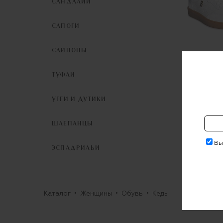
САНДАЛИИ
САПОГИ
СЛИПОНЫ
ТУФЛИ
Кеды 
Н
УГГИ И ДУТИКИ
45 33
ШЛЕПАНЦЫ
Выр
ЭСПАДРИЛЬИ
Каталог
Женщины
Обувь
Кеды