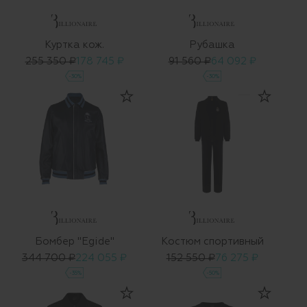
Куртка кож.
Рубашка
255 350 ₽
178 745 ₽
91 560 ₽
64 092 ₽
-30%
-30%
Бомбер "Egide"
Костюм спортивный
344 700 ₽
224 055 ₽
152 550 ₽
76 275 ₽
-35%
-50%