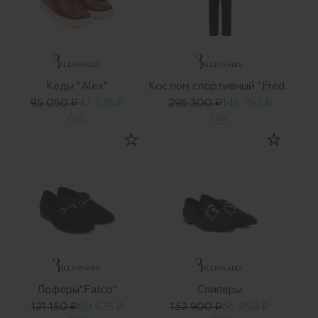
Кеды "Alex"
Костюм спортивный "Frederic"
95 050 ₽
47 525 ₽
296 300 ₽
148 150 ₽
-50%
-50%
Лоферы"Falco"
Слиперы
121 150 ₽
60 575 ₽
132 900 ₽
66 450 ₽