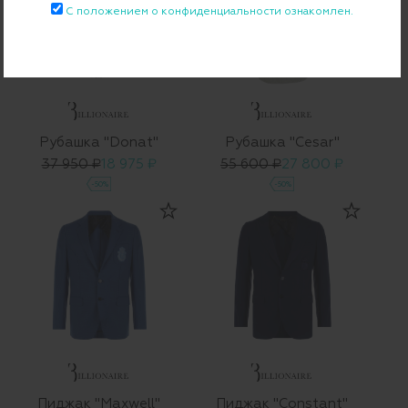
С положением о конфиденциальности ознакомлен.
Рубашка "Donat"
Рубашка "Cesar"
37 950 ₽
18 975 ₽
55 600 ₽
27 800 ₽
-50%
-50%
Пиджак "Maxwell"
Пиджак "Constant"