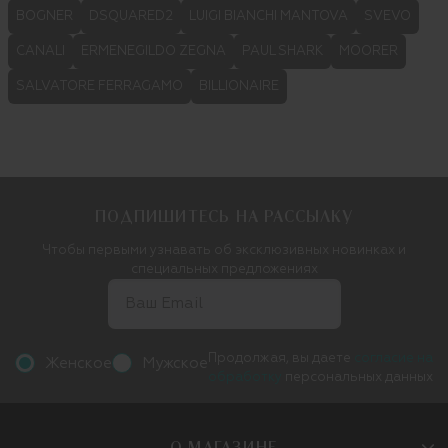
BOGNER
DSQUARED2
LUIGI BIANCHI MANTOVA
SVEVO
CANALI
ERMENEGILDO ZEGNA
PAUL SHARK
MOORER
SALVATORE FERRAGAMO
BILLIONAIRE
ПОДПИШИТЕСЬ НА РАССЫЛКУ
Чтобы первыми узнавать об эксклюзивных новинках и
специальных предложениях
Продолжая, вы даете
согласие на
Женское
Мужское
обработку
персональных данных