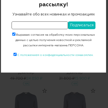
Джемпер
Джемпер
рассылку!
39 000 ₽
19 500 ₽
36 550 ₽
18 275 ₽
Узнавайте обо всех новинках и промоакциях
-50%
-50%
Выражаю согласие на обработку моих персональных
данных с целью получения новостной и рекламной
рассылки интернета-магазина ПЕРСОНА.
С положением о конфиденциальности ознакомлен.
BILANCIONI
BILANCIONI
Джемпер
Джемпер
49 700 ₽
24 850 ₽
31 800 ₽
15 900 ₽
-50%
-50%