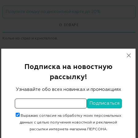
Получите скидку по дисконтной карте до 20%
О ТОВАРЕ
Колье из страз и кристаллов.
Бренд
MARINA RINALDI
Цвет
002
Подписка на новостную
Состав
стекло, латунь
рассылку!
Страна дизайна
Италия
Узнавайте обо всех новинках и промоакциях
Страна производства
Китай
Артикул
4753067
Выражаю согласие на обработку моих персональных
данных с целью получения новостной и рекламной
Бесплатная примерка в пункте выдачи
рассылки интернета-магазина ПЕРСОНА.
Примерка при доставке торговым представителем