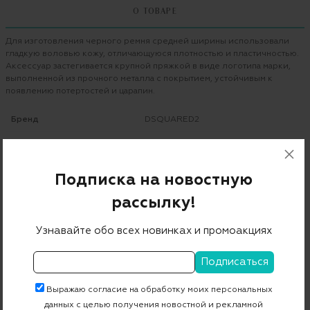
О ТОВАРЕ
Для изготовления черного ремня средней ширины использовали
гладкую воловью кожу, отличающуюся плотностью и пластичностью.
Аксессуар застегивается крупной пряжкой в виде логотипа марки,
выполненной из прочного металла с покрытием, устойчивым к
появлению потертостей и царапин.
Бренд
DSQUARED2
Цвет
черный
Состав
100% кожа
Подписка на новостную
Страна дизайна
Италия
рассылку!
Страна производства
Италия
Узнавайте обо всех новинках и промоакциях
Артикул
BEW0392 01500001
Бесплатная примерка в пункте выдачи
Выражаю согласие на обработку моих персональных
данных с целью получения новостной и рекламной
Примерка при доставке торговым представителем