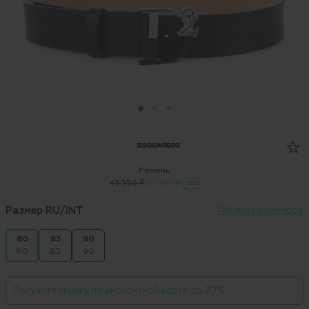
Ремень
43 350 ₽
30 345 ₽
-30%
Размер RU/INT
Таблица размеров
80
85
90
80
85
90
Получите скидку по дисконтной карте до 20%