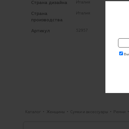
Страна дизайна
Италия
Страна
Италия
производства
Артикул
52957
Выр
Каталог
Женщины
Сумки и аксессуары
Ремни