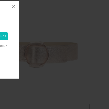
чения