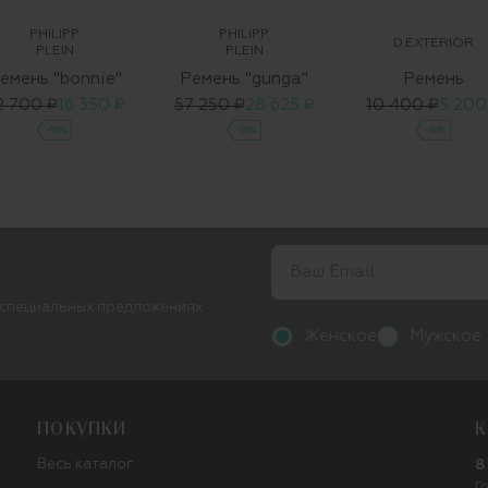
PHILIPP
PHILIPP
D.EXTERIOR
PLEIN
PLEIN
емень "bonnie"
Ремень "gunga"
Ремень
2 700 ₽
16 350 ₽
57 250 ₽
28 625 ₽
10 400 ₽
5 200
-50%
-50%
-50%
 специальных предложениях
Женское
Мужское
ПОКУПКИ
К
Весь каталог
8
Г