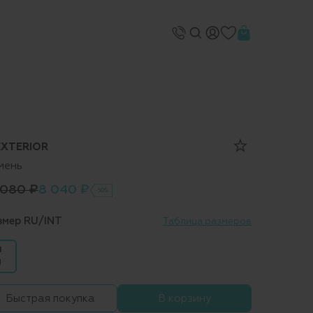
EXTERIOR
мень
 080 ₽
8 040 ₽
-50%
змер RU/INT
Таблица размеров
1
1
Быстрая покупка
В корзину