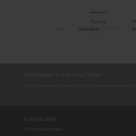
ALEXANDER
L
TEREKHOV
Ремень
Ремень
Р
450 ₽
29 700 ₽
23 760 ₽
53 000 ₽
37 100 ₽
3
-20%
-30%
ПОДПИШИТЕСЬ НА РАССЫЛКУ
Чтобы первыми узнавать об эксклюзивных новинках и
О МАГАЗИНЕ
Оплата и доставка