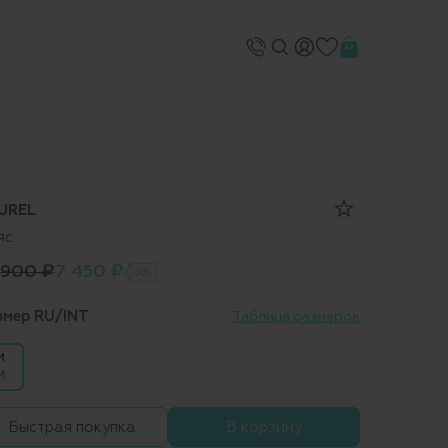
UREL
яс
 900 ₽
7 450 ₽
-50%
змер RU/INT
Таблица размеров
M
M
Быстрая покупка
В корзину