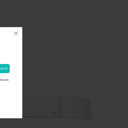
чения