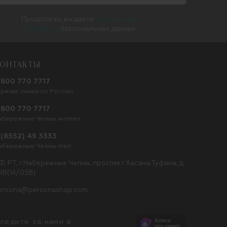
Продолжая, вы даете
согласие на
обработку
персональных данных
ОНТАКТЫ
 800 770 7717
орячая линия по России
 800 770 7717
абережные Челны women
 (8552) 49 3333
абережные Челны men
Ф, РТ, г.Набережные Челны, проспект Хасана Туфана, д.
9В(14/05В)
ersona@personashop.com
ледите за нами в