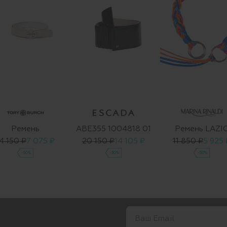
Ремень
ABE355 1004818 01
Ремень LAZI
4 150 ₽
7 075 ₽
20 150 ₽
14 105 ₽
11 850 ₽
5 925 
-50%
-30%
-50%