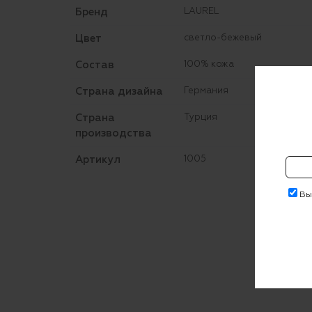
Бренд
LAUREL
Цвет
светло-бежевый
Состав
100% кожа
Страна дизайна
Германия
Страна
Турция
производства
Артикул
1005
Выр