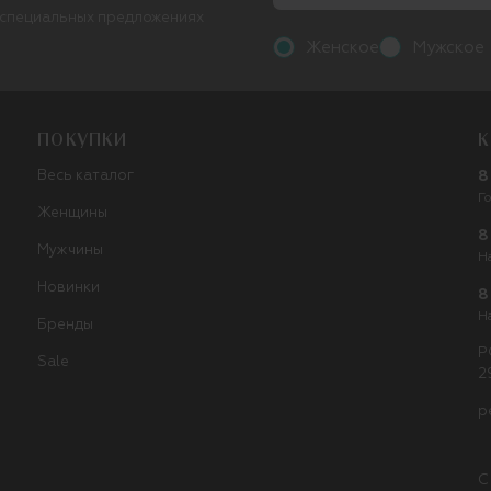
 специальных предложениях
Женское
Мужское
ПОКУПКИ
К
Весь каталог
8
Г
Женщины
8
Мужчины
Н
Новинки
8
Н
Бренды
Р
Sale
2
p
С