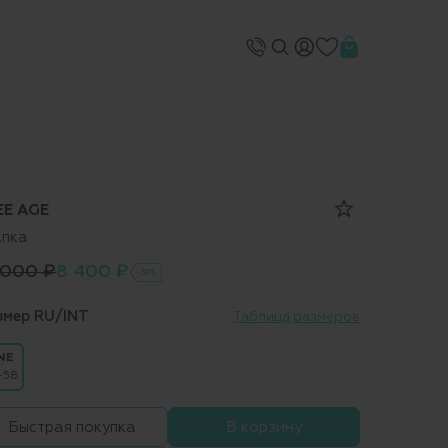
EE AGE
пка
 000 ₽
8 400 ₽
-30%
змер RU/INT
Таблица размеров
NE
-58
Быстрая покупка
В корзину