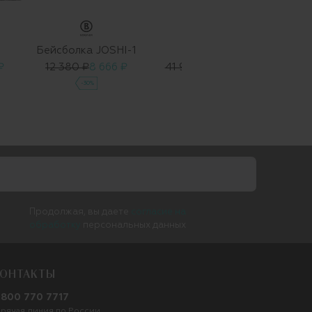
Бейсболка JOSHI-1
Берет
₽
12 380 ₽
8 666 ₽
41 930 ₽
29 351 ₽
8 00
-30%
-30%
Продолжая, вы даете
согласие на
обработку
персональных данных
ОНТАКТЫ
 800 770 7717
орячая линия по России