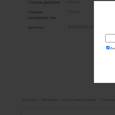
Страна дизайна
Россия
Страна
Россия
производства
Артикул
W24.BN025.2030.102
Выр
Каталог
Женщины
Сумки и аксессуары
Головн