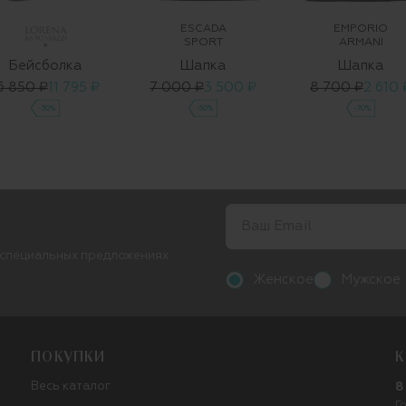
ESCADA
EMPORIO
SPORT
ARMANI
Бейсболка
Шапка
Шапка
6 850 ₽
11 795 ₽
7 000 ₽
3 500 ₽
8 700 ₽
2 610 
-30%
-50%
-70%
 специальных предложениях
Женское
Мужское
ПОКУПКИ
К
Весь каталог
8
Г