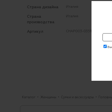
Страна дизайна
Италия
Страна
Италия
производства
Артикул
CHAP003-03511B
Выр
Каталог
Женщины
Сумки и аксессуары
Головн