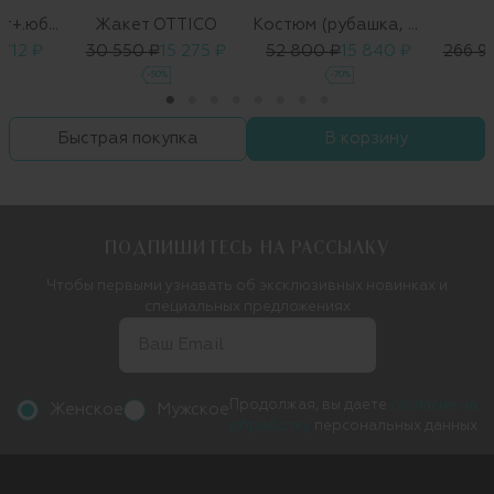
Костюм (жакет+.юбка)
Жакет OTTICO
Костюм (рубашка, брюки)
 712 ₽
30 550 ₽
15 275 ₽
52 800 ₽
15 840 ₽
266 9
-50%
-70%
Быстрая покупка
В корзину
ПОДПИШИТЕСЬ НА РАССЫЛКУ
Чтобы первыми узнавать об эксклюзивных новинках и
специальных предложениях
Продолжая, вы даете
согласие на
Женское
Мужское
обработку
персональных данных