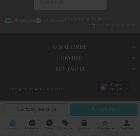
Продолжая, вы даете
согласие на
Женское
Мужское
обработку
персональных данных
О МАГАЗИНЕ
ПОКУПКИ
КОНТАКТЫ
Следите за нами в сетях:
Быстрая покупка
В корзину
Главная
Новинки
Sale
Бренды
Каталог
Избранное
Профиль