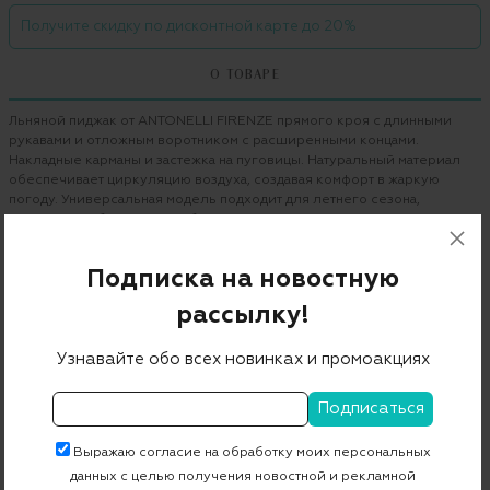
Получите скидку по дисконтной карте до 20%
О ТОВАРЕ
Льняной пиджак от ANTONELLI FIRENZE прямого кроя с длинными
рукавами и отложным воротником с расширенными концами.
Накладные карманы и застежка на пуговицы. Натуральный материал
обеспечивает циркуляцию воздуха, создавая комфорт в жаркую
погоду. Универсальная модель подходит для летнего сезона,
сочетается с брюками и рубашками.
Бренд
ANTONELLI FIRENZE
Подписка на новостную
Цвет
светло-серый
рассылку!
Состав
100% лен
Узнавайте обо всех новинках и промоакциях
Страна дизайна
Италия
Страна производства
Италия
Артикул
E3370-510P
Выражаю согласие на обработку моих персональных
данных с целью получения новостной и рекламной