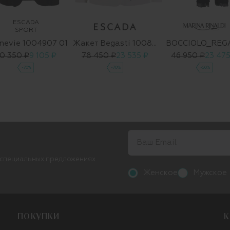
ESCADA
SPORT
nevie 1004907 01
Жакет Begasti 1008706 01
BOCCIOLO_REG
0 350 ₽
9 105 ₽
78 450 ₽
23 535 ₽
46 950 ₽
23 475
-70%
-70%
-50%
 специальных предложениях
Женское
Мужское
ПОКУПКИ
К