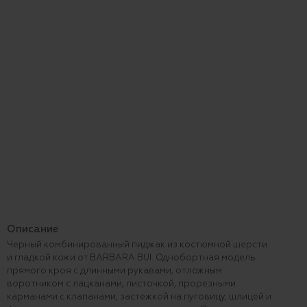
Описание
Черный комбинированный пиджак из костюмной шерсти
и гладкой кожи от BARBARA BUI. Однобортная модель
прямого кроя с длинными рукавами, отложным
воротником с лацканами, листочкой, прорезными
карманами с клапанами, застежкой на пуговицу, шлицей и