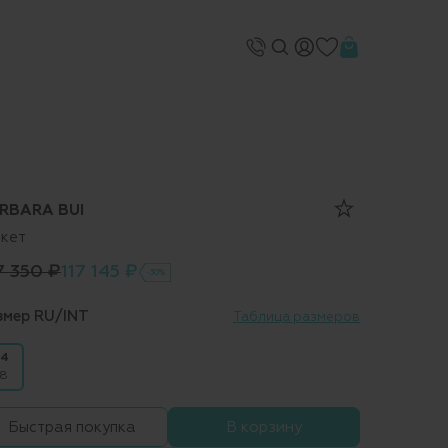
RBARA BUI
кет
7 350 ₽
117 145 ₽
-30%
змер RU/INT
Таблица размеров
4
8
Быстрая покупка
В корзину