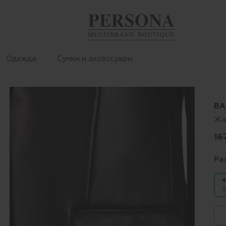
Одежда
Сумки и аксессуары
BA
Жа
16
Ра
4
3