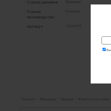
Страна дизайна
Франция
Страна
Румыния
производства
Артикул
Y1219WTE
Выр
Каталог
Женщины
Одежда
Жакеты и костюмы