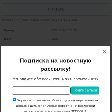
О ТОВАРЕ
Жакет свободного кроя с накладными карманами.
Бренд
ESCADA SPORT
Цвет
a001
Состав
57% ацетат 43% вискоза
Страна дизайна
Германия
Подписка на новостную
Страна производства
Словения
рассылку!
Артикул
5025262
Узнавайте обо всех новинках и промоакциях
Бесплатная примерка в пункте выдачи
Примерка при доставке торговым представителем
Выражаю согласие на обработку моих персональных
данных с целью получения новостной и рекламной
рассылки интернета-магазина ПЕРСОНА.