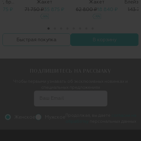
Костюм (жакет, брюки)
Жакет
Жакет
 775 ₽
71 750 ₽
35 875 ₽
62 800 ₽
18 840 ₽
143 7
-50%
-70%
Быстрая покупка
В корзину
ПОДПИШИТЕСЬ НА РАССЫЛКУ
Чтобы первыми узнавать об эксклюзивных новинках и
специальных предложениях
Продолжая, вы даете
согласие на
Женское
Мужское
обработку
персональных данных