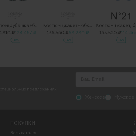
Костюм(рубашка+брюки)
Костюм (жакет+юбка)
7 810 ₽
124 467 ₽
136 560 ₽
68 280 ₽
163 520 ₽
114 46
-30%
-50%
-30%
 специальных предложениях
Женское
Мужское
ПОКУПКИ
К
Весь каталог
8