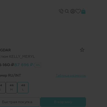
GDAR
стюм KELLY_MERYL
6 160 ₽
87 696 ₽
-40%
змер RU/INT
Таблица размеров
4
46
48
S
M
L
Быстрая покупка
В корзину