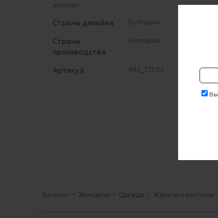
эластан
Страна дизайна
Болгария
Страна
Болгария
производства
Артикул
442_373.02
Выр
Каталог
Женщины
Одежда
Жакеты и костюмы