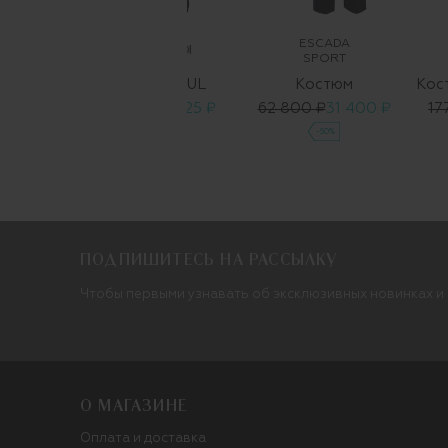
ESCADA
SPORT
м
DECIMO_RAUL
Костюм
 775 ₽
56 850 ₽
28 425 ₽
62 800 ₽
31 400 ₽
17
-50%
-50%
ПОДПИШИТЕСЬ НА РАССЫЛКУ
Чтобы первыми узнавать об эксклюзивных новинках и
О МАГАЗИНЕ
Оплата и доставка