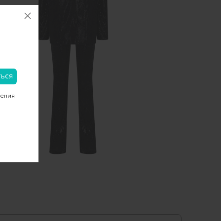
чения