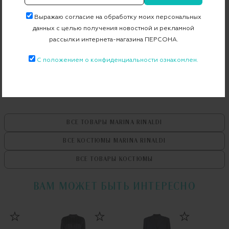
Артикул
2418781013_2418911013
Выражаю согласие на обработку моих персональных
данных с целью получения новостной и рекламной
рассылки интернета-магазина ПЕРСОНА.
Бесплатная примерка в пункте выдачи
С положением о конфиденциальности ознакомлен.
Примерка при доставке торговым представителем
ВСЕ ТОВАРЫ
MARINA RINALDI
ВСЕ КОСТЮМЫ
MARINA RINALDI
ВСЕ ТОВАРЫ
КОСТЮМЫ
ВАМ МОЖЕТ БЫТЬ ИНТЕРЕСНО