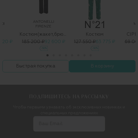
ANTONELLI
FIRENZE
м
Костюм(жакет,брюки)
Костюм
CIP
820 ₽
185 200 ₽
92 600 ₽
127 550 ₽
63 775 ₽
69 00
-50%
-50%
Быстрая покупка
В корзину
ПОДПИШИТЕСЬ НА РАССЫЛКУ
Чтобы первыми узнавать об эксклюзивных новинках и
специальных предложениях