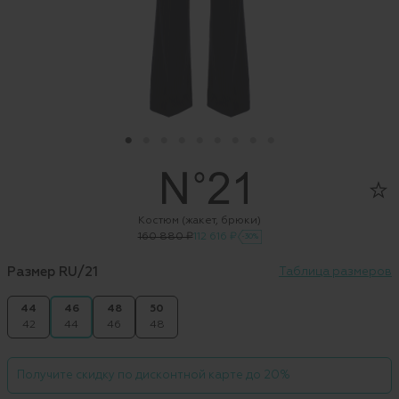
Костюм (жакет, брюки)
160 880 ₽
112 616 ₽
-30%
Размер RU/21
Таблица размеров
44
46
48
50
42
44
46
48
Получите скидку по дисконтной карте до 20%