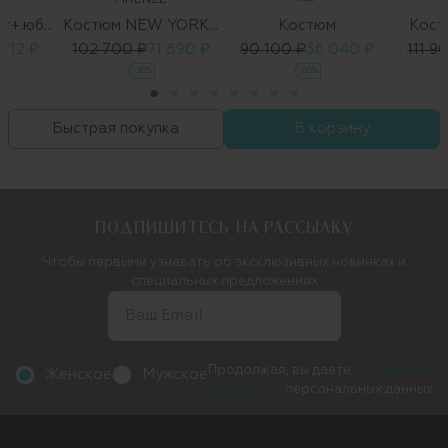
FIRENZE
Костюм (жакет+.юбка)
Костюм NEW YORK_ROSALBA
Костюм
Кост
 712 ₽
102 700 ₽
71 890 ₽
90 100 ₽
36 040 ₽
111 9
-30%
-60%
Быстрая покупка
В корзину
ПОДПИШИТЕСЬ НА РАССЫЛКУ
Чтобы первыми узнавать об эксклюзивных новинках и
специальных предложениях
Продолжая, вы даете
согласие на
Женское
Мужское
обработку
персональных данных