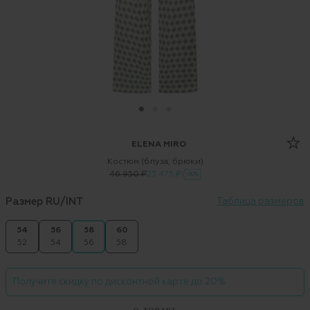
ELENA MIRO
Костюм (блуза, брюки)
46 950 ₽
23 475 ₽
-50%
Размер RU/INT
Таблица размеров
54
56
58
60
52
54
56
58
Получите скидку по дисконтной карте до 20%