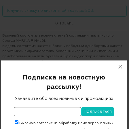
Получите скидку по дисконтной карте до 20%
О ТОВАРЕ
Брючный костюм из весенне-летней коллекции итальянского
бренда MARINA RINALDI.
Модель состоит из жакета и брюк. Свободный однобортный жакет с
воротником пиджачного типа, боковыми карманами с клапанами и
присборенными на паты рукавами. Брюки-джоггеры с эластичным
поясом со шнурком и боковыми карманами.
Бренд
MARINA RINALDI
Подписка на новостную
Цвет
черный
рассылку!
Состав
55% купро 45% вискоза
Узнавайте обо всех новинках и промоакциях
Страна дизайна
Италия
Страна производства
Румыния
Артикул
5042061_5132031
Выражаю согласие на обработку моих персональных