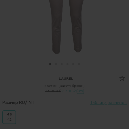
LAUREL
Костюм (жакет+брюки)
43 000 ₽
21 500 ₽
-50%
Размер RU/INT
Таблица размеров
48
42