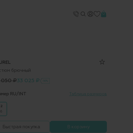
UREL
стюм брючный
 050 ₽
33 025 ₽
-50%
змер RU/INT
Таблица размеров
2
6
Быстрая покупка
В корзину