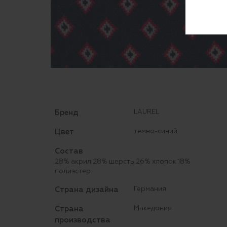
Бренд
LAUREL
Цвет
темно-синий
Состав
28% акрил 28% шерсть 26% хлопок 18%
полиэстер
Страна дизайна
Германия
Страна
Македония
производства