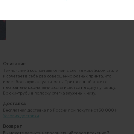
Описание
Тёмно-синий костюм выполнен в слегка жокейском стиле
и сочетает в себе два совершенно разных принта, что
имеет большую актуальность. Приталенный жакет с
накладными карманами застегивается на одну пуговицу.
Брюки-трубы в полоску слегка заужены к низу.
Доставка
Бесплатная доставка по России при покупке от 30 000 ₽.
Условия доставки
Возврат
Вы можете вернуть неподошедший товар в течение 7