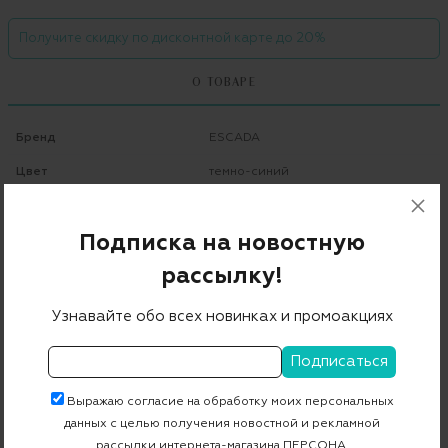
Получите скидку по дисконтной карте до 20%
О ТОВАРЕ
Бренд
ESCADA
Цвет
темно-синий
Состав
75% шерсть 24% хлопок 1% эластан
Подписка на новостную
Страна дизайна
Германия
рассылку!
Страна производства
Хорватия
Артикул
5028976_5028981
Узнавайте обо всех новинках и промоакциях
Бесплатная примерка в пункте выдачи
Выражаю согласие на обработку моих персональных
Примерка при доставке торговым представителем
данных с целью получения новостной и рекламной
рассылки интернета-магазина ПЕРСОНА.