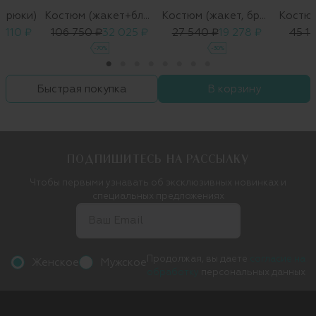
 брюки)
Костюм (жакет+блуза+юбка)
Костюм (жакет, брюки)
8 110 ₽
106 750 ₽
32 025 ₽
27 540 ₽
19 278 ₽
45 1
-70%
-30%
Быстрая покупка
В корзину
ПОДПИШИТЕСЬ НА РАССЫЛКУ
Чтобы первыми узнавать об эксклюзивных новинках и
специальных предложениях
Продолжая, вы даете
согласие на
Женское
Мужское
обработку
персональных данных