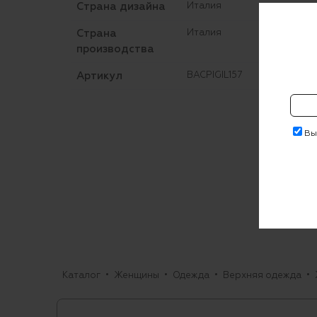
Страна дизайна
Италия
Страна
Италия
производства
Артикул
BACPIGIL157
Выр
Каталог
Женщины
Одежда
Верхняя одежда