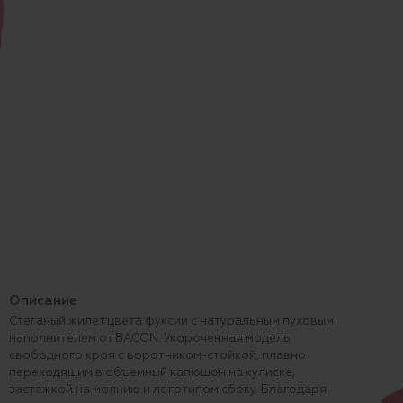
Описание
Стеганый жилет цвета фуксии с натуральным пуховым
наполнителем от BACON. Укороченная модель
свободного кроя с воротником-стойкой, плавно
переходящим в объемный капюшон на кулиске,
застежкой на молнию и логотипом сбоку. Благодаря