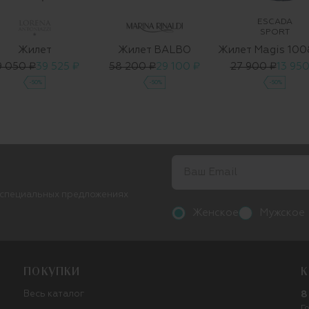
ESCADA
SPORT
Жилет
Жилет BALBO
9 050 ₽
39 525 ₽
58 200 ₽
29 100 ₽
27 900 ₽
13 950
-50%
-50%
-50%
 специальных предложениях
Женское
Мужское
ПОКУПКИ
К
Весь каталог
8
Г