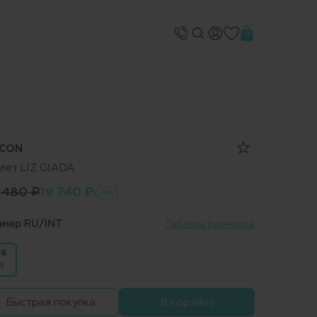
CON
лет LIZ GIADA
 480 ₽
19 740 ₽
-50%
змер RU/INT
Таблица размеров
6
M
Быстрая покупка
В корзину