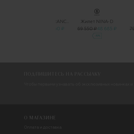
Y
BACON
т
Жилет DADA FRANCIS AMEDEO
Жилет NINA-D
 685 ₽
67 920 ₽
33 960 ₽
69 550 ₽
48 685 ₽
7
-50%
-30%
ПОДПИШИТЕСЬ НА РАССЫЛКУ
Чтобы первыми узнавать об эксклюзивных новинках и
О МАГАЗИНЕ
Оплата и доставка