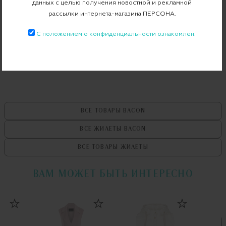
Артикул
BACPIGIL150
данных с целью получения новостной и рекламной
рассылки интернета-магазина ПЕРСОНА.
С положением о конфиденциальности ознакомлен.
Бесплатная примерка в пункте выдачи
Примерка при доставке торговым представителем
ВСЕ ТОВАРЫ
BACON
ВСЕ ЖИЛЕТЫ
BACON
ВСЕ ТОВАРЫ
ЖИЛЕТЫ
ВАМ МОЖЕТ БЫТЬ ИНТЕРЕСНО