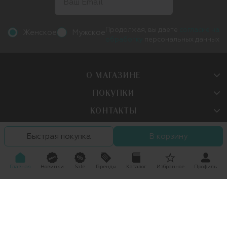
Продолжая, вы даете
согласие на
Женское
Мужское
обработку
персональных данных
О МАГАЗИНЕ
ПОКУПКИ
КОНТАКТЫ
Быстрая покупка
В корзину
Следите за нами в сетях:
Главная
Новинки
Sale
Бренды
Каталог
Избранное
Профиль