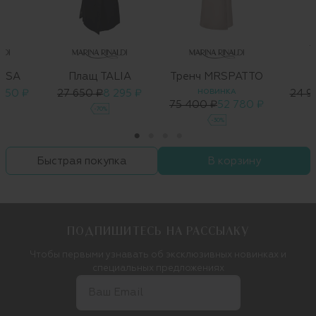
T
OSA
Плащ TALIA
Тренч MRSPATTO
 250 ₽
27 650 ₽
8 295 ₽
НОВИНКА
24 9
75 400 ₽
52 780 ₽
-70%
-30%
Быстрая покупка
В корзину
ПОДПИШИТЕСЬ НА РАССЫЛКУ
Чтобы первыми узнавать об эксклюзивных новинках и
специальных предложениях