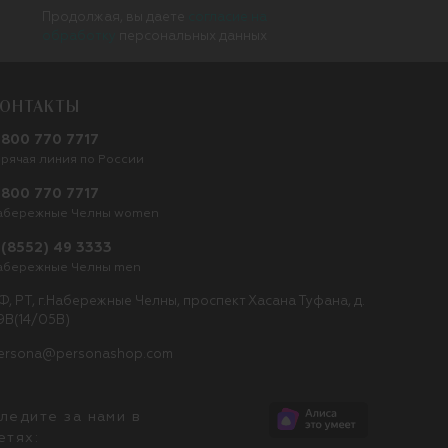
Продолжая, вы даете
согласие на
обработку
персональных данных
ОНТАКТЫ
 800 770 7717
орячая линия по России
 800 770 7717
абережные Челны women
 (8552) 49 3333
абережные Челны men
Ф, РТ, г.Набережные Челны, проспект Хасана Туфана, д.
9В(14/05В)
ersona@personashop.com
ледите за нами в
етях: