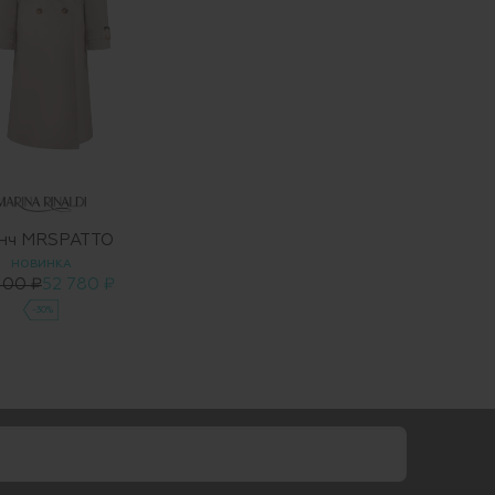
нч MRSPATTO
НОВИНКА
400 ₽
52 780 ₽
-30%