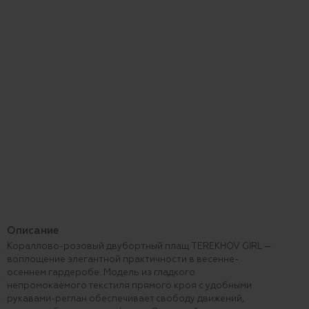
Описание
Кораллово-розовый двубортный плащ TEREKHOV GIRL —
воплощение элегантной практичности в весенне-
осеннем гардеробе. Модель из гладкого
непромокаемого текстиля прямого кроя с удобными
рукавами-реглан обеспечивает свободу движений,