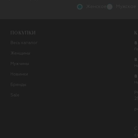
Женское
Мужское
ПОКУПКИ
К
Весь каталог
8
Г
Женщины
8
Мужчины
Н
Новинки
8
Н
Бренды
Р
Sale
2
p
С
с