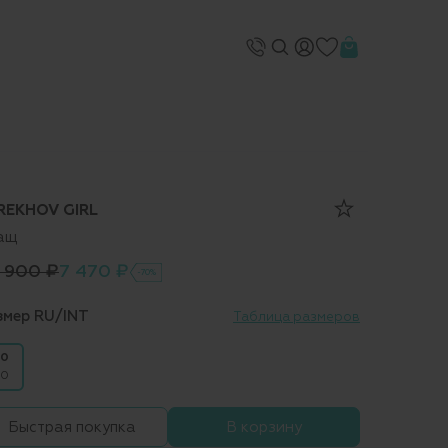
REKHOV GIRL
ащ
 900 ₽
7 470 ₽
-70%
змер RU/INT
Таблица размеров
0
0
Быстрая покупка
В корзину