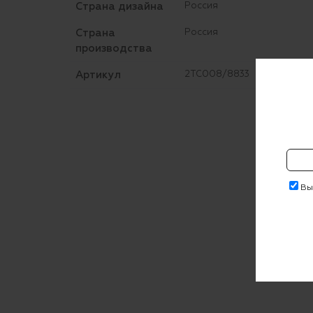
Страна дизайна
Россия
Страна
Россия
производства
Артикул
2TC008/8833
Выр