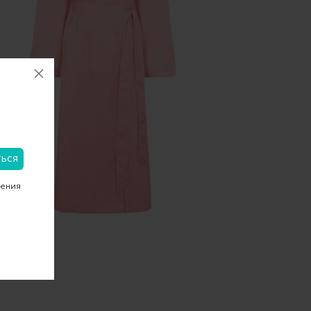
чения