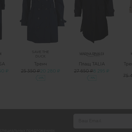
SAVE THE
DUCK
SA
Тренч
Плащ TALIA
Тре
50 ₽
25 350 ₽
20 280 ₽
27 650 ₽
8 295 ₽
75 
-20%
-70%
 специальных предложениях