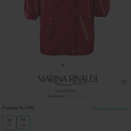
Плащ TAMKE
25 800 ₽
7 740 ₽
-70%
Размер RU/MR
Таблица размеров
52
54
23
25