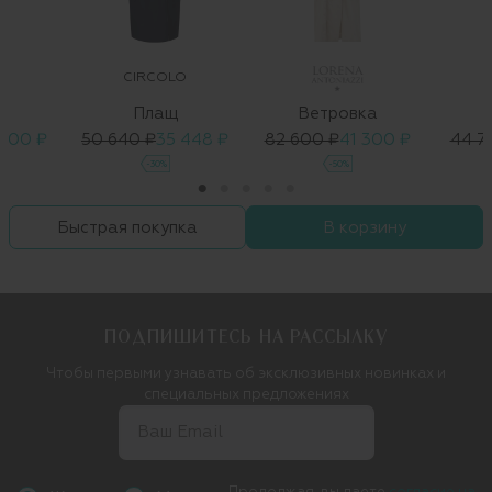
E
CIRCOLO
Плащ
Ветровка
 400 ₽
50 640 ₽
35 448 ₽
82 600 ₽
41 300 ₽
44 7
-30%
-50%
Быстрая покупка
В корзину
ПОДПИШИТЕСЬ НА РАССЫЛКУ
Чтобы первыми узнавать об эксклюзивных новинках и
специальных предложениях