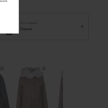
чения
Все товары
Парки