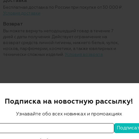
Доставка
Бесплатная доставка по России при покупке от 30 000 ₽.
Условия доставки
Возврат
Вы можете вернуть неподошедший товар в течение 7
дней с даты получения. Действует ограничение на
возврат средств личной гигиены, нижнего белья, чулок,
носков, парфюмерии, косметики, а также ювелирных и
технически сложных изделий.
Условия возврата
Подписка на новостную рассылку!
Узнавайте обо всех новинках и промоакциях