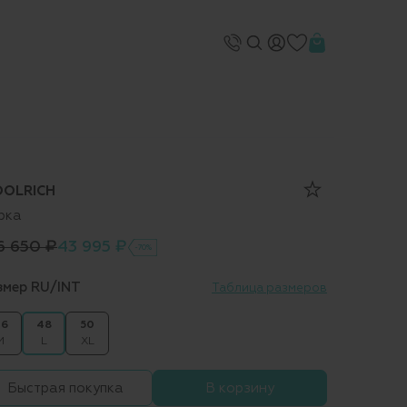
OLRICH
рка
6 650 ₽
43 995 ₽
-70%
змер RU/INT
Таблица размеров
6
48
50
M
L
XL
Быстрая покупка
В корзину