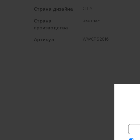
Страна дизайна
США
Страна
Вьетнам
производства
Артикул
WWCPS2816