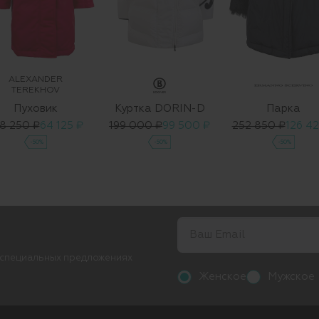
ALEXANDER
TEREKHOV
Пуховик
Куртка DORIN-D
Парка
8 250 ₽
64 125 ₽
199 000 ₽
99 500 ₽
252 850 ₽
126 42
-50%
-50%
-50%
 специальных предложениях
Женское
Мужское