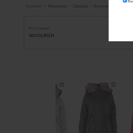
Выр
Каталог
Женщины
Одежда
Верхняя одежда
Все товары
WOOLRICH