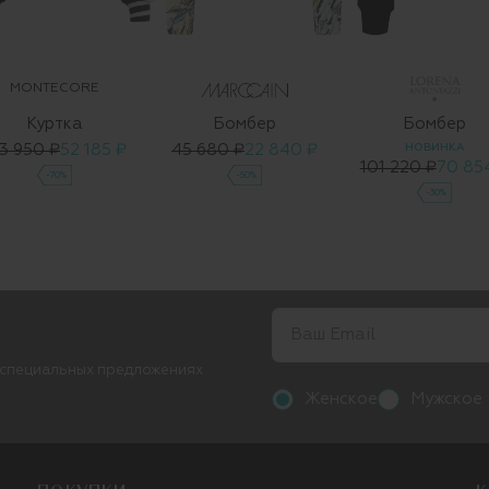
MONTECORE
Куртка
Бомбер
Бомбер
3 950 ₽
52 185 ₽
45 680 ₽
22 840 ₽
НОВИНКА
101 220 ₽
70 85
-70%
-50%
-30%
 специальных предложениях
Женское
Мужское