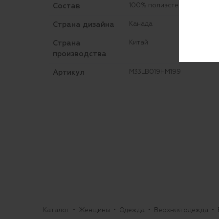
Состав
100% полиэстер
Страна дизайна
Канада
Страна
Китай
производства
Артикул
M33LB019HM199
Каталог
Женщины
Одежда
Верхняя одежда