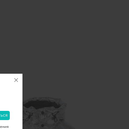
чения