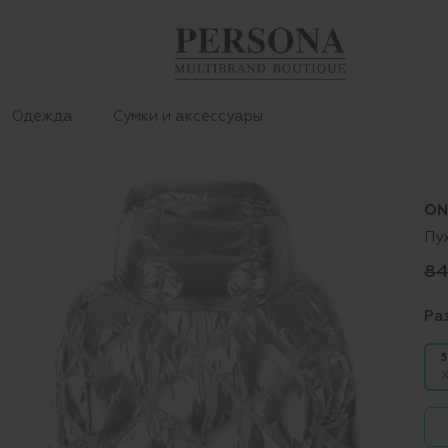
Одежда
Сумки и аксессуары
ON
Пу
84
Ра
5
X