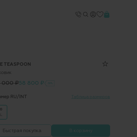
E TEASPOON
ховик
 000 ₽
58 800 ₽
-30%
змер RU/INT
Таблица размеров
0
L
Быстрая покупка
В корзину