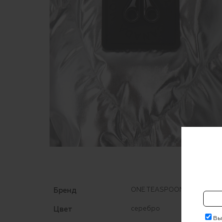
Бренд
ONE TEASPOON
Цвет
серебро
Выр