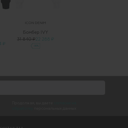
ICON DENIM
Бомбер IVY
31 840 ₽
22 288 ₽
4 ₽
-30%
Продолжая, вы даете
согласие на
обработку
персональных данных