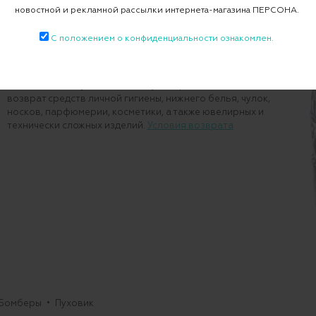
Доставка
новостной и рекламной рассылки интернета-магазина ПЕРСОНА.
Бесплатная доставка по России при покупке от 30 000 ₽.
Условия доставки
С положением о конфиденциальности ознакомлен.
Возврат
Вы можете вернуть неподошедший товар в течение 7
дней с даты получения. Действует ограничение на
возврат средств личной гигиены, нижнего белья, чулок,
носков, парфюмерии, косметики, а также ювелирных и
технически сложных изделий.
Условия возврата
Бомберы
Пуховик