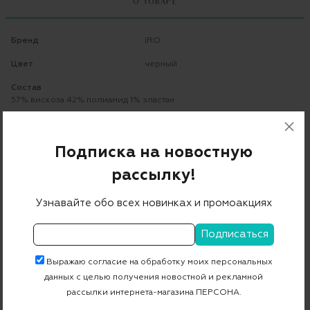
О ТОВАРЕ
Бренд
IRO
Цвет
черный
Состав
57% вискоза 42% полиамид 1% эластан
Страна дизайна
Франция
Страна производства
Китай
Подписка на новостную
Артикул
24SWP33ADJO
рассылку!
Узнавайте обо всех новинках и промоакциях
Бесплатная примерка в пункте выдачи
Примерка при доставке торговым представителем
Выражаю согласие на обработку моих персональных
данных с целью получения новостной и рекламной
рассылки интернета-магазина ПЕРСОНА.