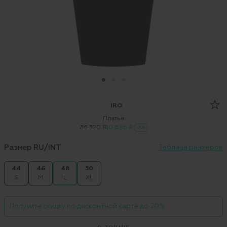
IRO
Платье
36 320 ₽
10 896 ₽
-70%
Размер RU/INT
Таблица размеров
44
46
48
50
S
M
L
XL
Получите скидку по дисконтной карте до 20%