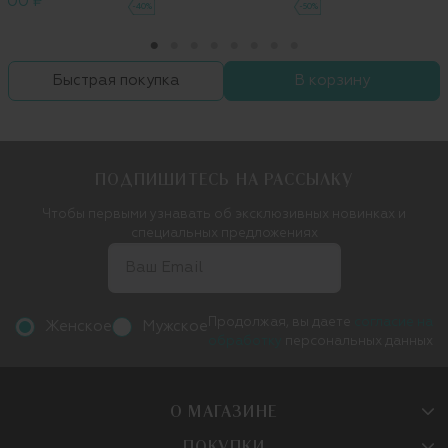
 300 ₽
-40%
-50%
Быстрая покупка
В корзину
ПОДПИШИТЕСЬ НА РАССЫЛКУ
Чтобы первыми узнавать об эксклюзивных новинках и
специальных предложениях
Продолжая, вы даете
согласие на
Женское
Мужское
обработку
персональных данных
О МАГАЗИНЕ
ПОКУПКИ