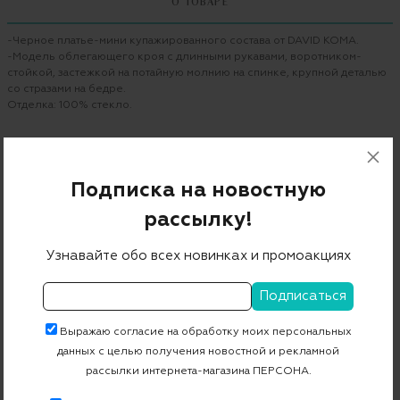
О ТОВАРЕ
-Черное платье-мини купажированного состава от DAVID KOMA.
-Модель облегающего кроя с длинными рукавами, воротником-
стойкой, застежкой на потайную молнию на спинке, крупной деталью
со стразами на бедре.
Отделка: 100% стекло.
Бренд
DAVID KOMA
Цвет
черный
Подписка на новостную
Состав
52% ацетат 45% вискоза 3% эластан
рассылку!
Страна дизайна
Великобритания
Узнавайте обо всех новинках и промоакциях
Страна производства
Великобритания
Артикул
PF23DK01D
Выражаю согласие на обработку моих персональных
данных с целью получения новостной и рекламной
Бесплатная примерка в пункте выдачи
рассылки интернета-магазина ПЕРСОНА.
Примерка при доставке торговым представителем