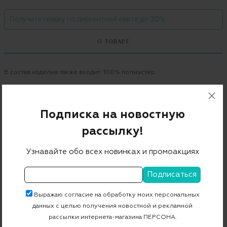
Получите скидку по дисконтной карте до 20%
О ТОВАРЕ
В состав изделия также входит: 100% полиэстер.
Бренд
ESCADA
Цвет
индиго
Подписка на новостную
Состав
83% триацетат 17% полиэстер
рассылку!
Страна дизайна
Германия
Узнавайте обо всех новинках и промоакциях
Страна производства
Китай
Артикул
5028401
Выражаю согласие на обработку моих персональных
данных с целью получения новостной и рекламной
Бесплатная примерка в пункте выдачи
рассылки интернета-магазина ПЕРСОНА.