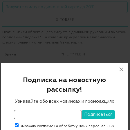
Получите скидку по дисконтной карте до 20%
О ТОВАРЕ
Платье-макси облегающего силуэта с длинными рукавами и вырезом
горловины "лодочка". На изделии прикреплен металлический
шестиугольник - отличительный знак марки.
Бренд
PHILIPP PLEIN
Цвет
черный
Состав
95% хлопок 5% эластан
Подписка на новостную
Страна дизайна
Германия
рассылку!
Страна производства
Турция
Узнавайте обо всех новинках и промоакциях
Артикул
WRG0807 PTE003N
Бесплатная примерка в пункте выдачи
Выражаю согласие на обработку моих персональных