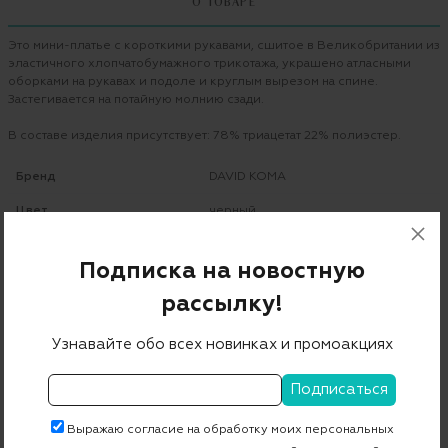
О ТОВАРЕ
Это мини-платье с короткими рукавами, сшитое в Великобритании из
эластичного хлопчатобумажного трикотажа, украшено атласными
оборками на рукавах и подоле и круглым вырезом на спине.
Застегивается на потайную молнию сзади.
В составе изделия присутствует: 78% триацетат 22% полиэстер.
Бренд
DAVID KOMA
Цвет
черный
Состав
60% вискоза 37% полиамид 3% эластан
Подписка на новостную
Страна дизайна
Великобритания
рассылку!
Страна производства
Великобритания
Узнавайте обо всех новинках и промоакциях
Артикул
RE23DK44D
Выражаю согласие на обработку моих персональных
Бесплатная примерка в пункте выдачи