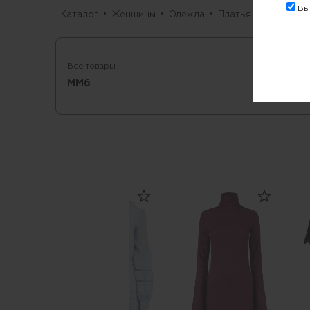
Выр
Каталог
Женщины
Одежда
Платья
Повседне
Все товары
MM6