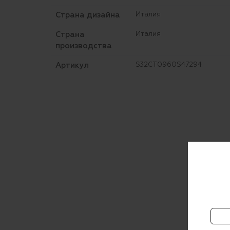
Страна дизайна
Италия
Страна
Италия
производства
Артикул
S32CT0960S47294