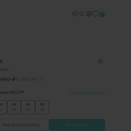
6
атье
 950 ₽
11 385 ₽
-70%
змер RU/PP
Таблица размеров
4
46
48
50
2
44
46
48
Быстрая покупка
В корзину