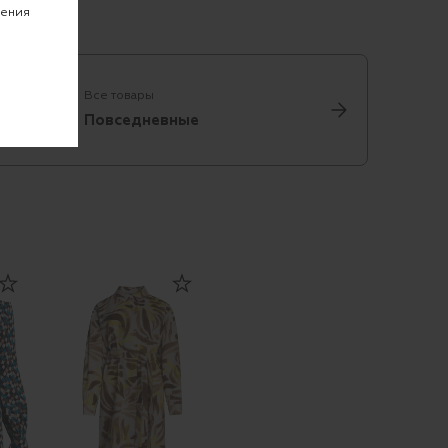
чения
Все товары
Повседневные