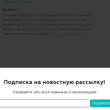
Условия доставки
Возврат
Вы можете вернуть неподошедший товар в течение 7
дней с даты получения. Действует ограничение на
возврат средств личной гигиены, нижнего белья, чулок,
носков, парфюмерии, косметики, а также ювелирных и
технически сложных изделий.
Условия возврата
Подписка на новостную рассылку!
Узнавайте обо всех новинках и промоакциях