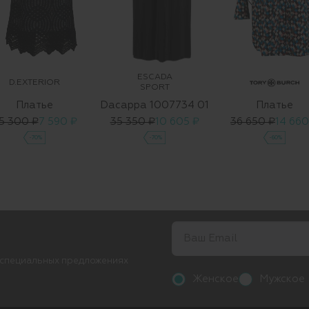
ESCADA
D.EXTERIOR
SPORT
Платье
Dacappa 1007734 01
Платье
5 300 ₽
7 590 ₽
35 350 ₽
10 605 ₽
36 650 ₽
14 660
-70%
-70%
-60%
 специальных предложениях
Женское
Мужское