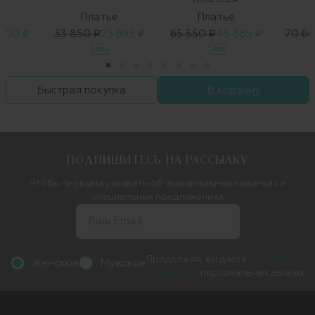
е
Платье
Платье
 900 ₽
33 850 ₽
23 695 ₽
65 550 ₽
45 885 ₽
70 6
-30%
-30%
Быстрая покупка
В корзину
ПОДПИШИТЕСЬ НА РАССЫЛКУ
Чтобы первыми узнавать об эксклюзивных новинках и
специальных предложениях
Продолжая, вы даете
согласие на
Женское
Мужское
обработку
персональных данных