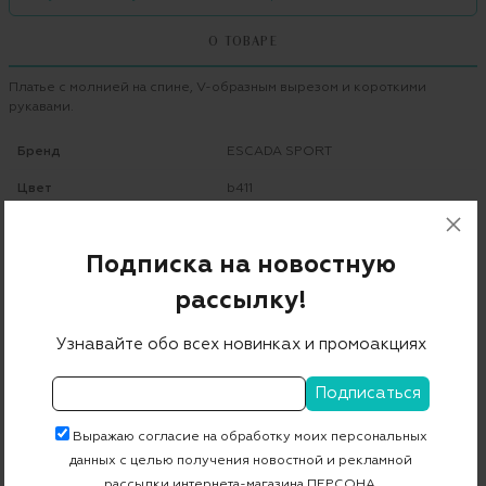
О ТОВАРЕ
Платье с молнией на спине, V-образным вырезом и короткими
рукавами.
Бренд
ESCADA SPORT
Цвет
b411
Состав
57% ацетат 43% вискоза
Подписка на новостную
Страна дизайна
Германия
рассылку!
Страна производства
Румыния
Артикул
5025963
Узнавайте обо всех новинках и промоакциях
Бесплатная примерка в пункте выдачи
Выражаю согласие на обработку моих персональных
Примерка при доставке торговым представителем
данных с целью получения новостной и рекламной
рассылки интернета-магазина ПЕРСОНА.